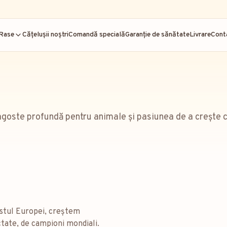
Rase
Cățelușii noștri
Comandă specială
Garanție de sănătate
Livrare
Cont
goste profundă pentru animale și pasiunea de a crește căț
Estul Europei, creștem
ectate, de campioni mondiali.