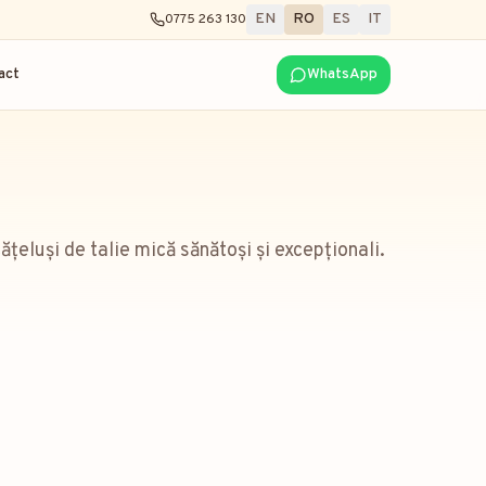
EN
RO
ES
IT
0775 263 130
act
WhatsApp
eluși de talie mică sănătoși și excepționali.