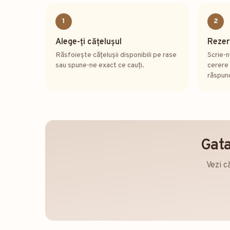
1
2
Alege-ți cățelușul
Rezer
Răsfoiește cățelușii disponibili pe rase
Scrie-
sau spune-ne exact ce cauți.
cerere 
răspund
Gata
Vezi c