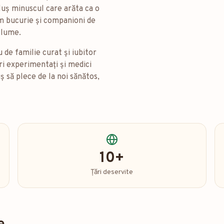
eluș minuscul care arăta ca o
em bucurie și companioni de
a lume.
de familie curat și iubitor
ri experimentați și medici
ș să plece de la noi sănătos,
10+
Țări deservite