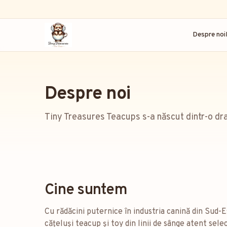
Despre noi
Despre noi
Tiny Treasures Teacups s-a născut dintr-o dra
Cine suntem
Cu rădăcini puternice în industria canină din Sud-
cățeluși teacup și toy din linii de sânge atent sel