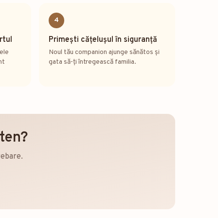
4
rtul
Primești cățelușul în siguranță
tele
Noul tău companion ajunge sănătos și
nt
gata să-ți întregească familia.
eten?
rebare.