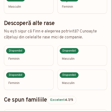
Louie
Lily
Masculin
Feminin
Descoperă alte rase
Nu ești sigur că Finn e alegerea potrivită? Cunoaște
cățeluși din celelalte rase mici de companie.
Disponibil
Disponibil
Sissi
Simba
Feminin
Masculin
Disponibil
Disponibil
Mimi
Milo
Feminin
Masculin
Ce spun familiile
Excelent
4.7
/5