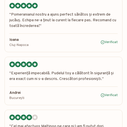
"
Pomeranianul nostru a ajuns perfect sănătos și extrem de
jucăuș. Echipa ne-a ținut la curent la fiecare pas. Recomand cu
toată încrederea!
"
Ioana
Verificat
Cluj-Napoca
"
Experiență impecabilă. Pudelul toy a călătorit în siguranță și
era exact cum ni s-a descris. Crescători profesioniști.
"
Andrei
Verificat
București
"
Cel mai afectuos Maltipoo pe care ni l-am fi putut dori.